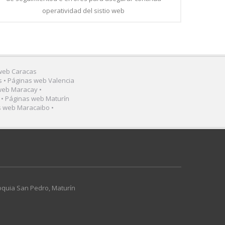
operatividad del sistio web
 web Caracas
s • Páginas web Valencia
web Maracay •
 • Páginas web Maturín
s web Maracaibo •
roquia San Pedro, Maturín