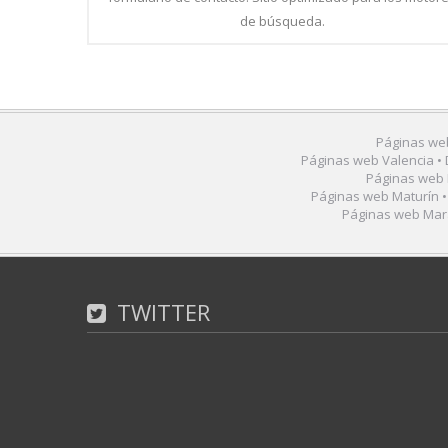
de búsqueda.
Páginas web
Páginas web Valencia • 
Páginas web 
Páginas web Maturín •
Páginas web Mara
TWITTER