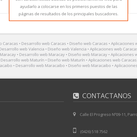
ayudarlo a colocarse en los primeros puestos de las
páginas de resultados de los principales buscadores.
 Caracas • Desarrollo web Caracas • Diseño web Caracas • Aplicaciones
Desarrollo web Valencia • Diseño web Valencia • Aplicaciones web Caraca
Maracay • Desarrollo web Maracay • Diseño web Maracay • Aplicaciones 
 Desarrollo web Maturín • Diseño web Maturín • Aplicaciones web Caracas
caibo • Desarrollo web Maracaibo • Diseño web Maracaibo • Aplicacione
CONTACTANOS
Calle El Progreso Nº09-11, Par
(0426) 518 7562